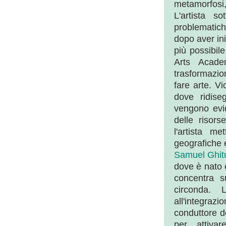
metamorfosi,
L'artista s
problematich
dopo aver ini
più possibil
Arts Acade
trasformazio
fare arte. V
dove ridise
vengono evid
delle risors
l'artista m
geografiche 
Samuel Ghit
dove è nato e
concentra 
circonda. 
all'integraz
conduttore d
per attivar