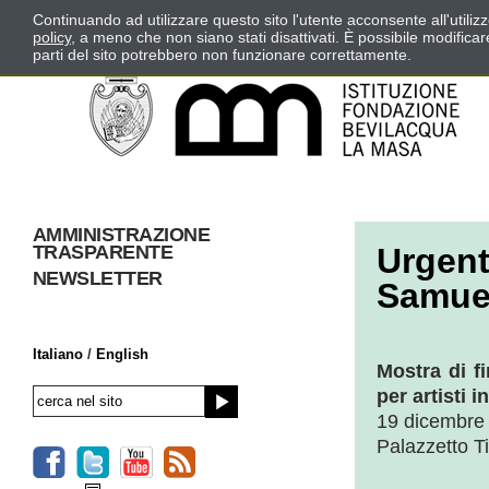
Continuando ad utilizzare questo sito l'utente acconsente all'utili
policy
, a meno che non siano stati disattivati. È possibile modifica
parti del sito potrebbero non funzionare correttamente.
AMMINISTRAZIONE
TRASPARENTE
Urgent
NEWSLETTER
Samuel
Italiano
/
English
Mostra di f
per artisti 
19 dicembre 
Palazzetto T