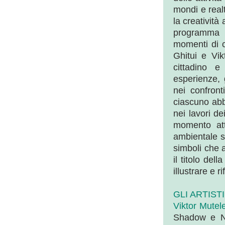
mondi e realt
la creatività 
programma di
momenti di c
Ghitui e Vik
cittadino e
esperienze, 
nei confront
ciascuno abbi
nei lavori de
momento att
ambientale s
simboli che 
il titolo del
illustrare e 
GLI ARTIST
Viktor Mutel
Shadow e No