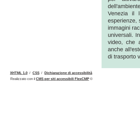
dell'ambiente
Venezia il l
esperienze, 
immagini racc
universali. I
video, che a
anche all'es
di trasporto
XHTML 1.0
/
CSS
/
Dichiarazione di accessibilità
Realizzato con il
CMS
per siti accessibili
FlexCMP
©