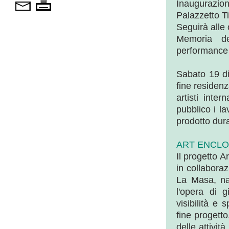
Inaugurazio
Palazzetto T
Seguirà alle
Memoria d
performance
Sabato 19 di
fine residenz
artisti inte
pubblico i l
prodotto dura
ART ENCLO
Il progetto A
in collabora
La Masa, nas
l'opera di g
visibilità e
fine progett
delle attivit