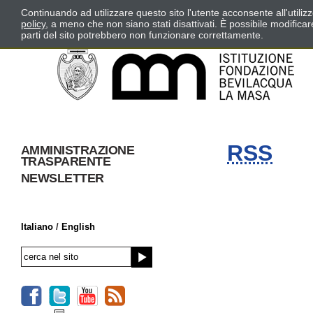
Continuando ad utilizzare questo sito l'utente acconsente all'utili
policy
, a meno che non siano stati disattivati. È possibile modifica
parti del sito potrebbero non funzionare correttamente.
RSS
AMMINISTRAZIONE
TRASPARENTE
NEWSLETTER
Italiano
/
English