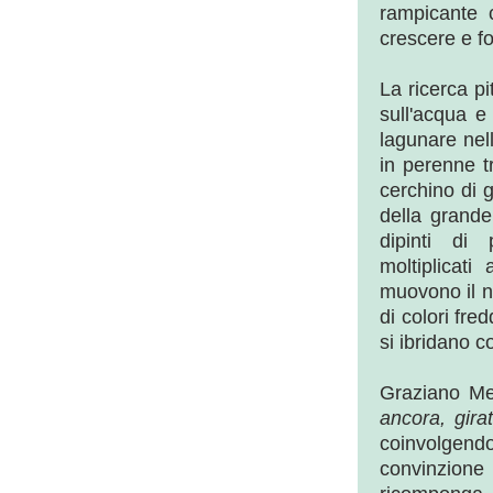
rampicante 
crescere e f
La ricerca pi
sull'acqua e
lagunare nel
in perenne t
cerchino di 
della grand
dipinti di
moltiplicat
muovono il n
di colori fre
si ibridano c
Graziano M
ancora, gir
coinvolgend
convinzione