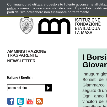
Continuando ad utilizzare questo sito l'utente acconsente all'utili
policy
, a meno che non siano stati disattivati. È possibile modifica
parti del sito potrebbero non funzionare correttamente.
AMMINISTRAZIONE
TRASPARENTE
I Borsi
NEWSLETTER
Giovan
Inaugura giov
Italiano
/
English
Borsisti del
Giammarco 
seguito di un
Ogni anno i
vincitori del