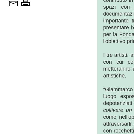
contributo i
spazi con 
documentazi
importante t
presentare l
per la Fonda
l'obiettivo pr
I tre artisti
con cui cer
metteranno a
artistiche.
"Giammarco C
luogo esposi
depotenziati
coltivare u
come nell'o
attraversarli
con rocchetti