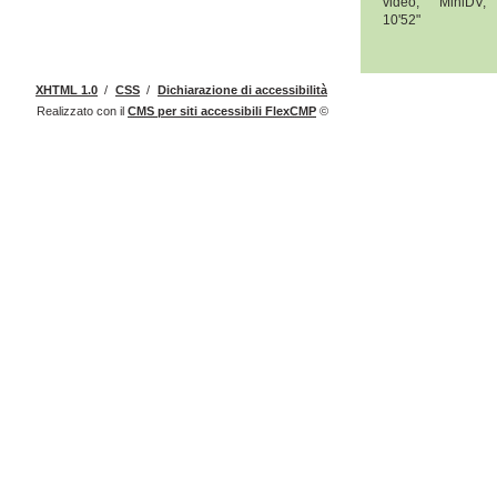
video, MiniDV, 
10'52"
XHTML 1.0
/
CSS
/
Dichiarazione di accessibilità
Realizzato con il
CMS
per siti accessibili
FlexCMP
©