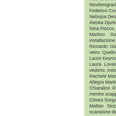
Novibeograd,
Federico Covr
Nebojsa Desp
Aleska Djurko
Nina Fiocco, 
Martino Ge
installazione
Riccardo Gia
vetro. Quell
Laure Keyrouz
Laura Lovat
vedono, insta
Rachele Maist
Allegra Martin 
Chiaralice R
mentre scappa
Chiara Sorgat
Matteo Stoc
scansione dig