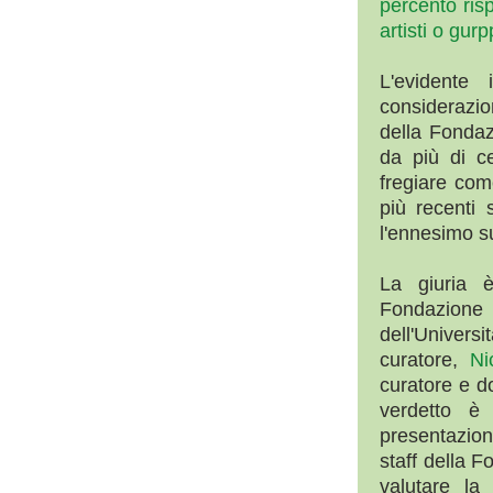
percento ris
artisti o gurpp
L'evidente
considerazio
della Fondazi
da più di c
fregiare com
più recenti 
l'ennesimo s
La giuria
Fondazione
dell'Univers
curatore,
Ni
curatore e d
verdetto è
presentazione
staff della F
valutare la