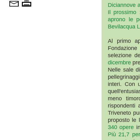
Diciannove ar
Il prossimo
aprono le p
Bevilacqua 
Al primo ap
Fondazione
selezione de
dicembre
pre
Nelle sale d
pellegrinagg
interi. Con
quell'entusia
meno timor
rispondenti 
Triveneto pu
proposto le 
340 opere
in
Più 21,7 per