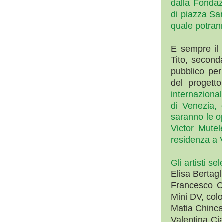
dalla Fondazi
di piazza San
quale potrann
E sempre il 
Tito, second
pubblico per
del proget
internaziona
di Venezia, 
saranno le op
Victor Mutel
residenza a 
Gli artisti s
Elisa Bertagl
Francesco C
Mini DV, colo
Matia Chincar
Valentina Cia