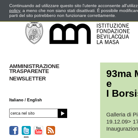
Continuando ad utilizzare questo sito l'utente acconsente all'utili
policy
, a meno che non siano stati disattivati. È possibile modifica
parti del sito potrebbero non funzionare correttamente.
AMMINISTRAZIONE
TRASPARENTE
93ma M
NEWSLETTER
e
I Borsi
Italiano
/
English
Galleria di 
19.12.09> 1
Inaugurazion