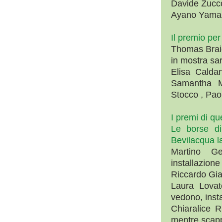
Davide Zucco
Ayano Yamamo
Il premio per
Thomas Bra
in mostra sar
Elisa Calda
Samantha M
Stocco , Pao
I premi di q
Le borse di
Bevilacqua l
Martino Ge
installazione
Riccardo Gia
Laura Lovat
vedono, inst
Chiaralice R
mentre scapp